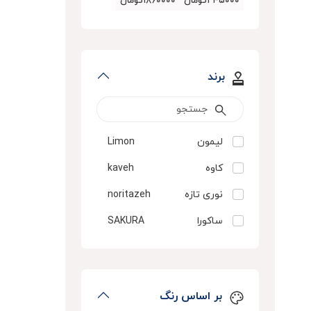
۲۴۵۰۰۰تومان
۱۸۶۰۰۰۰تومان
برند
لیمون
Limon
کاوه
kaveh
نوری تازه
noritazeh
ساکورا
SAKURA
اصفهان
esfahanglass
گلس
زنگان
zangan
بر اساس رنگ