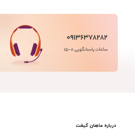
زیبا سازان
ziba sazan
ترکیبی
hybrid
آی ان ان
i n n
کریستال
Crystal
کریستال
crystal
کائولین
kaolin
لعابی
glazed
دالتون
dalton
یزد گل
yazd gol
بازن
bazen
ایمپریال
imperial
پیشگامان
pishgaman
مانیا
mania
پاشازاده
pashazadeh
مقصود
maghsoud
درباره ماهان گیفت
هلگا
helga