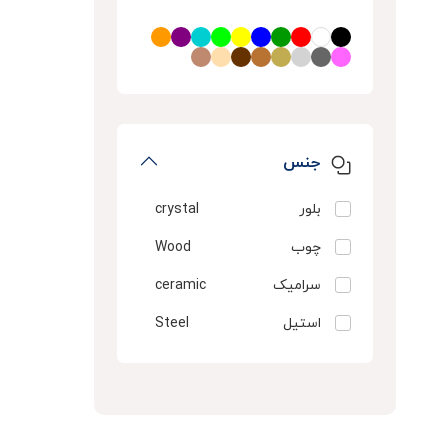
ساچی
sachi
بلوط
baloot
بتونی
betony
استار مکث
starmax
جی مکث
jey max
جنس
ورمونت
vermont
بلور
crystal
استار لایت
star light
چوب
Wood
پردیس
pardis
سرامیک
ceramic
وان سل
one sell
استیل
Steel
بوگاتی
bugatti
فلز
metal
گلد کیش
gold kish
چینی
Chinese gender
نوین استار
novin star
پیرکس
Pyrex