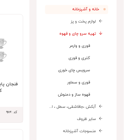
خانه و آشپزخانه
لوازم پخت و پز
تهیه سرو چای و قهوه
قوری و وارمر
کتری و قوری
سرویس چای خوری
قوری و سماور
فنجان پای
کا
قهوه ساز و دمنوش
آبکش ،جاقاشقی، سطل ، ارگنایزر، سبد
کد :۹۶۴
سایر ظروف
منسوجات آشپزخانه