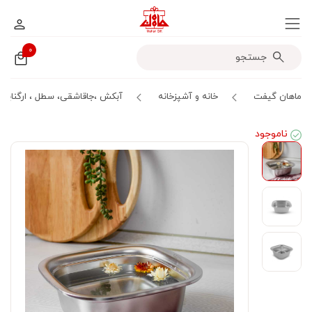
۰
ماهان گیفت
خانه و آشپزخانه
آبکش ،جاقاشقی، سطل ، ارگنایزر
ناموجود