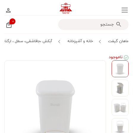
۰
ماهان گیفت
خانه و آشپزخانه
آبکش ،جاقاشقی، سطل ، ارگنایزر
ناموجود